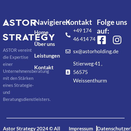
Astor
Navigieren
Kontakt
Folge uns
auf:
+49 174
Home
Strategy
46 414 74
Über uns
ASTOR vereint
sx@astorholding.de
Leistungen
die Expertise
Stierweg 41 ,
einer
Kontakt
Unternehmensberatung
56575
mit den Stärken
Weissenthurm
eines Strategie-
und
Beratungsdienstleisters.
Astor Strategy 2024 © All
Impressum
Datenschutzer